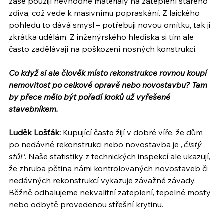
zase použijí nevhodné materiály na zateplení starého 
zdiva, což vede k masivnímu popraskání. Z laického 
pohledu to dává smysl – potřebuji novou omítku, tak ji 
zkrátka udělám. Z inženýrského hlediska si tím ale 
často zadělávají na poškození nosných konstrukcí.
Co když si ale člověk místo rekonstrukce rovnou koupí 
nemovitost po celkové opravě nebo novostavbu? Tam 
by přece mělo být pořadí kroků už vyřešené 
stavebníkem.
Luděk Lošťák: 
Kupující často žijí v dobré víře, že dům 
po nedávné rekonstrukci nebo novostavba je „
čistý 
stůl
“. Naše statistiky z technických inspekcí ale ukazují, 
že zhruba pětina námi kontrolovaných novostaveb či 
nedávných rekonstrukcí vykazuje závažné závady. 
Běžně odhalujeme nekvalitní zateplení, tepelné mosty 
nebo odbytě provedenou střešní krytinu.