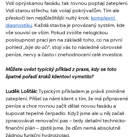
Vidí oprýskanou fasádu, tak rovnou poptají zateplení. 
Vidí starou střechu, tak volají pokrývačům. Tím ale 
přeskočí ten nejdůležitější nultý krok: 
komplexní 
diagnostiku
. Každá stavba je provázaný systém, kde 
vše souvisí se vším. Pokud zvolíte nelogickou 
posloupnost prací jen na základě toho, co na první 
pohled „
bije do očí
“, stojí vás to následně obrovské 
peníze, nervy a často i znehodnocení celé investice.
Můžete uvést typický příklad z praxe, kdy se toto 
špatné pořadí kroků klientovi vymstilo?
Luděk Lošťák:
 Typickým příkladem je právě zmíněné 
zateplení. Přišel za námi klient s tím, že má připravené 
peníze a chce rovnou začít dělat novou fasádu a 
kupovat tepelné čerpadlo. Když jsme ale u něj začali 
zpracovávat renovační pas – tedy detailní technicko-
finanční plán – zjistili jsme, že dům nemá absolutně 
žádnou funkční hydroizolaci.