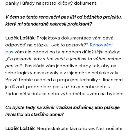
banky i úřady naprosto klíčový dokument.
V čem se tento renovační pas liší od běžného projektu, 
který mi standardně nakreslí projektant?
Luděk Lošťák:
 Projektová dokumentace vám dává 
odpověď na otázku „
Jak to postavit?
“. 
Renovační 
pas
 vám ale odpoví na ty mnohem důležitější otázky: 
„
Co postavit, kdy s tím začít a jestli na to vůbec máme 
peníze?
“ Poskládá vám jednotlivé etapy tak, aby na 
sebe logicky navazovaly a vzájemně se neblokovaly. 
Právě tenhle nadhled a propojení techniky s financemi 
je důvod, proč se bez pasu už brzy neobejdete u 
žádné větší dotace nebo výhodného úvěru na bydlení.
Co byste tedy na závěr vzkázal každému, kdo plánuje 
investici do staršího domu?
Luděk Lošťák:
 Nepřeskakujte fázi příprav. Než pošlete 