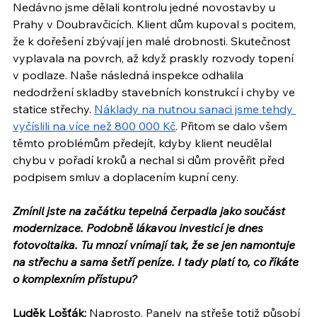
Nedávno jsme dělali kontrolu jedné novostavby u 
Prahy v Doubravčicích. Klient dům kupoval s pocitem, 
že k dořešení zbývají jen malé drobnosti. Skutečnost 
vyplavala na povrch, až když praskly rozvody topení 
v podlaze. Naše následná inspekce odhalila 
nedodržení skladby stavebních konstrukcí i chyby ve 
statice střechy. 
Náklady na nutnou sanaci jsme tehdy 
vyčíslili na více než 800 000 Kč
. Přitom se dalo všem 
těmto problémům předejít, kdyby klient neudělal 
chybu v pořadí kroků a nechal si dům prověřit před 
podpisem smluv a doplacením kupní ceny.
Zmínil jste na začátku tepelná čerpadla jako součást 
modernizace. Podobně lákavou investicí je dnes 
fotovoltaika. Tu mnozí vnímají tak, že se jen namontuje 
na střechu a sama šetří peníze. I tady platí to, co říkáte 
o komplexním přístupu?
Luděk Lošťák:
 Naprosto. Panely na střeše totiž působí 