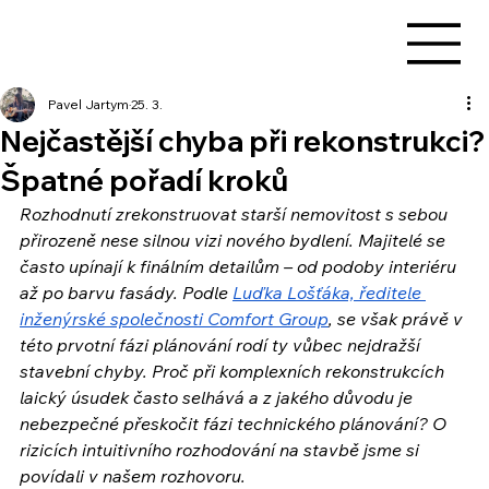
Pavel Jartym
25. 3.
Nejčastější chyba při rekonstrukci?
Špatné pořadí kroků
Rozhodnutí zrekonstruovat starší nemovitost s sebou 
přirozeně nese silnou vizi nového bydlení. Majitelé se 
často upínají k finálním detailům – od podoby interiéru 
až po barvu fasády. Podle 
Luďka Lošťáka, ředitele 
inženýrské společnosti Comfort Group
, se však právě v 
této prvotní fázi plánování rodí ty vůbec nejdražší 
stavební chyby. Proč při komplexních rekonstrukcích 
laický úsudek často selhává a z jakého důvodu je 
nebezpečné přeskočit fázi technického plánování? O 
rizicích intuitivního rozhodování na stavbě jsme si 
povídali v našem rozhovoru.