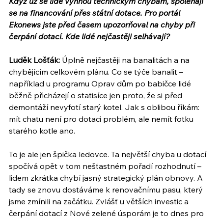
Když už se lidé vyhnou technickým chybám, spoléhají 
se na financování přes státní dotace. Pro portál 
Ekonews jste před časem upozorňoval na chyby při 
čerpání dotací. Kde lidé nejčastěji selhávají?
Luděk Lošťák:
 Úplně nejčastěji na banalitách a na 
chybějícím celkovém plánu. Co se týče banalit – 
například u programu Oprav dům po babičce lidé 
běžně přicházejí o statisíce jen proto, že si před 
demontáží nevyfotí starý kotel. Jak s oblibou říkám: 
mít chatu není pro dotaci problém, ale nemít fotku 
starého kotle ano.
To je ale jen špička ledovce. Ta největší chyba u dotací 
spočívá opět v tom nešťastném pořadí rozhodnutí – 
lidem zkrátka chybí jasný strategický plán obnovy. A 
tady se znovu dostáváme k renovačnímu pasu, který 
jsme zmínili na začátku. Zvlášť u větších investic a 
čerpání dotací z Nové zelené úsporám je to dnes pro 