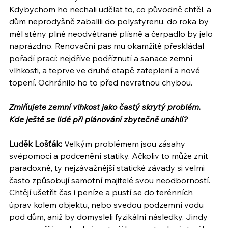
Kdybychom ho nechali udělat to, co původně chtěl, a 
dům neprodyšně zabalili do polystyrenu, do roka by 
měl stěny plné neodvětrané plísně a čerpadlo by jelo 
naprázdno. Renovační pas mu okamžitě přeskládal 
pořadí prací: nejdříve podříznutí a sanace zemní 
vlhkosti, a teprve ve druhé etapě zateplení a nové 
topení. Ochránilo ho to před nevratnou chybou.
Zmiňujete zemní vlhkost jako častý skrytý problém. 
Kde ještě se lidé při plánování zbytečně unáhlí?
Luděk Lošťák:
 Velkým problémem jsou zásahy 
svépomocí a podcenění statiky. Ačkoliv to může znít 
paradoxně, ty nejzávažnější statické závady si velmi 
často způsobují samotní majitelé svou neodborností. 
Chtějí ušetřit čas i peníze a pustí se do terénních 
úprav kolem objektu, nebo svedou podzemní vodu 
pod dům, aniž by domysleli fyzikální následky. Jindy 