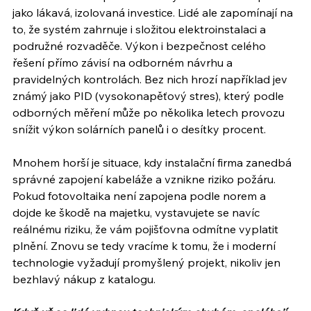
jako lákavá, izolovaná investice. Lidé ale zapomínají na 
to, že systém zahrnuje i složitou elektroinstalaci a 
podružné rozvaděče. Výkon i bezpečnost celého 
řešení přímo závisí na odborném návrhu a 
pravidelných kontrolách. Bez nich hrozí například jev 
známý jako PID (vysokonapěťový stres), který podle 
odborných měření může po několika letech provozu 
snížit výkon solárních panelů i o desítky procent.
Mnohem horší je situace, kdy instalační firma zanedbá 
správné zapojení kabeláže a vznikne riziko požáru. 
Pokud fotovoltaika není zapojena podle norem a 
dojde ke škodě na majetku, vystavujete se navíc 
reálnému riziku, že vám pojišťovna odmítne vyplatit 
plnění. Znovu se tedy vracíme k tomu, že i moderní 
technologie vyžadují promyšlený projekt, nikoliv jen 
bezhlavý nákup z katalogu.