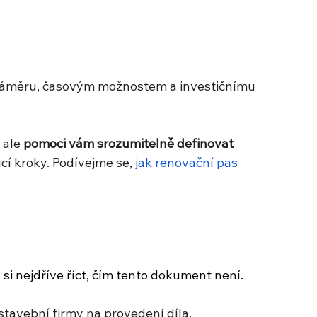
záměru, časovým možnostem a investičnímu 
 ale
 pomoci vám srozumitelně definovat 
í kroky. Podívejme se, 
jak renovační pas 
 si nejdříve říct, čím tento dokument není.
stavební firmy na provedení díla.