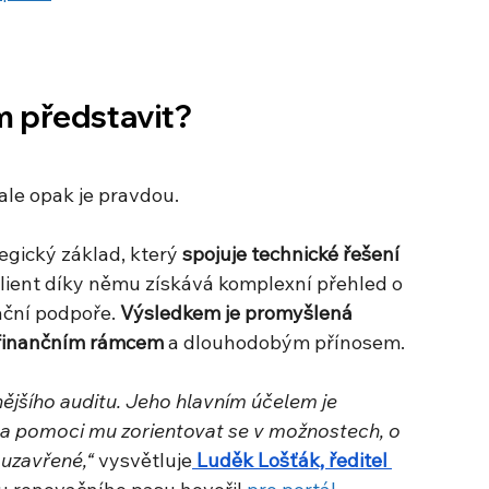
m představit?
ale opak je pravdou. 
egický základ, který 
spojuje technické řešení 
Klient díky němu získává komplexní přehled o 
ační podpoře. 
Výsledkem je promyšlená 
m finančním rámcem
 a dlouhodobým přínosem.
ějšího auditu. Jeho hlavním účelem je 
í a pomoci mu zorientovat se v možnostech, o 
 uzavřené,“
 vysvětluje
 Luděk Lošťák, ředitel 