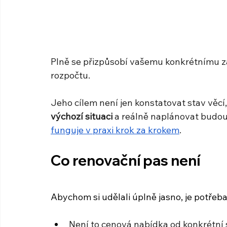
Plně se přizpůsobí vašemu konkrétnímu 
rozpočtu. 
Jeho cílem není jen konstatovat stav věcí,
výchozí situaci
 a reálně naplánovat budouc
funguje v praxi krok za krokem
.
Co renovační pas není
Abychom si udělali úplně jasno, je potřeba
Není to cenová nabídka od konkrétní 