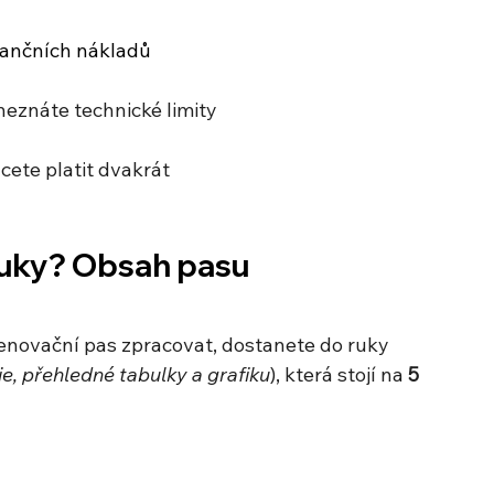
inančních nákladů
neznáte technické limity 
ete platit dvakrát 
ruky? Obsah pasu
enovační pas zpracovat, dostanete do ruky 
e, přehledné tabulky a grafiku
), která stojí na 
5 