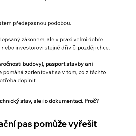
státem předepsanou podobou.
epsaný zákonem, ale v praxi velmi dobře 
 nebo investorovi stejně dřív či později chce. 
očnosti budovy), pasport stavby ani 
le pomáhá zorientovat se v tom, co z těchto 
otřeba doplnit. 
chnický stav, ale i o dokumentaci
. 
Proč?
vační pas pomůže vyřešit