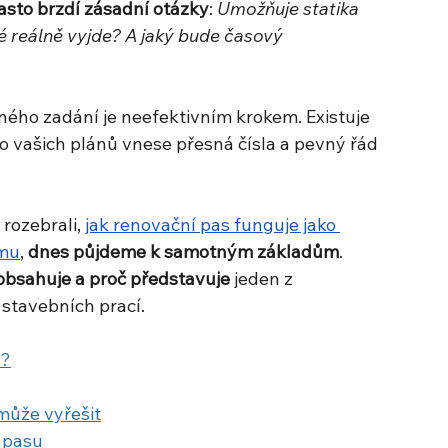
často brzdí zásadní otázky
:
 Umožňuje statika 
 reálně vyjde? A jaký bude časový 
ného zadání je neefektivním krokem. Existuje 
do vašich plánů vnese přesná čísla a pevný řád 
ozebrali, 
jak renovační pas funguje jako 
omu
, 
dnes půjdeme k samotným základům
. 
obsahuje a proč představuje
 jeden z 
 stavebních prací.
t?
může vyřešit
 pasu 