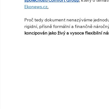
společnosti Comfort Group
, který o téma
Ekonews.cz
.
Proč tedy dokument nenazýváme jednodu
rigidní, přísně formální a finančně náročný
koncipován jako živý a vysoce flexibilní ná