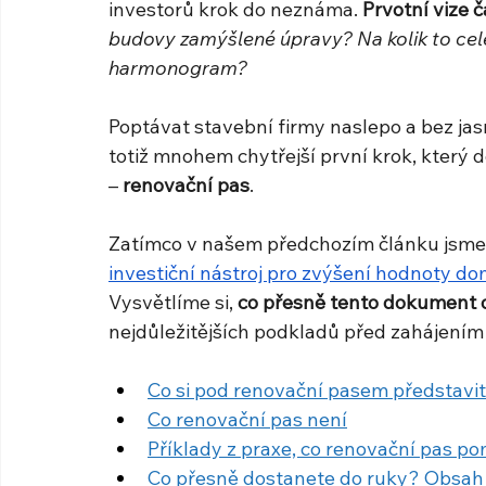
investorů krok do neznáma. 
Prvotní vize 
budovy zamýšlené úpravy? Na kolik to celé
harmonogram? 
Poptávat stavební firmy naslepo a bez jas
totiž mnohem chytřejší první krok, který 
– 
renovační pas
.
Zatímco v našem předchozím článku jsme r
investiční nástroj pro zvýšení hodnoty d
Vysvětlíme si, 
co přesně tento dokument 
nejdůležitějších podkladů před zahájením
Co si pod renovační pasem představi
Co renovační pas není
Příklady z praxe, co renovační pas po
Co přesně dostanete do ruky? Obsah