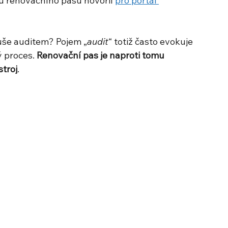
tu renovačního pasu hovořil 
pro portál 
še auditem? Pojem „
audit
“ totiž často evokuje 
 proces. 
Renovační pas je naproti tomu 
stroj
.