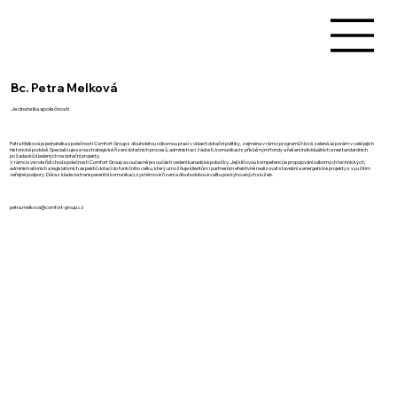
Bc. Petra Melková
Jednatelka společnosti
Petra Melková je jednatelka společnosti Comfort Group s dlouholetou odbornou praxí v oblasti dotační politiky, zejména v rámci programů Nová zelená úsporám v celé jejich
historické podobě. Specializuje se na strategické řízení dotačních procesů, administraci žádostí, komunikaci s příslušnými fondy a řešení individuálních a nestandardních
požadavků kladených na dotační projekty.
V rámci své role řídí chod společnosti Comfort Group a současně je součástí vedení kanadské pobočky. Její klíčovou kompetencí je propojování odborných technických,
administrativních a legislativních aspektů dotací do funkčního celku, který umožňuje klientům i partnerům efektivně realizovat stavební a energetické projekty s využitím
veřejné podpory. Důraz klade na transparentní komunikaci, systémové řízení a dlouhodobou kvalitu poskytovaných služeb.
petra.melkova@comfort-group.cz