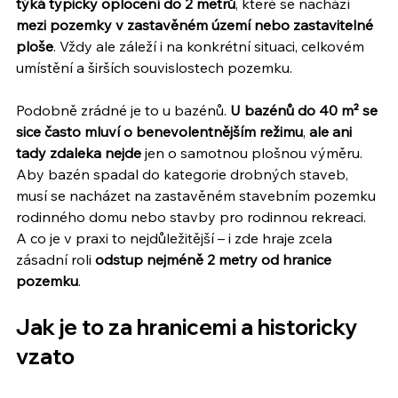
týká typicky oplocení do 2 metrů
, které se nachází 
mezi pozemky v zastavěném území nebo zastavitelné 
ploše
. Vždy ale záleží i na konkrétní situaci, celkovém 
umístění a širších souvislostech pozemku.
Podobně zrádné je to u bazénů. 
U bazénů do 40 m² se 
sice často mluví o benevolentnějším režimu
,
 ale ani 
tady zdaleka nejde
 jen o samotnou plošnou výměru. 
Aby bazén spadal do kategorie drobných staveb, 
musí se nacházet na zastavěném stavebním pozemku 
rodinného domu nebo stavby pro rodinnou rekreaci. 
A co je v praxi to nejdůležitější – i zde hraje zcela 
zásadní roli 
odstup nejméně 2 metry od hranice 
pozemku
.
Jak je to za hranicemi a historicky 
vzato