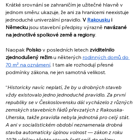
Krátké srovnání se zahraničím je užitečné hlavně v 
jednom směru: ukazuje, že ani za hranicemi neexistuje 
jednoduché univerzální pravidlo. 
V 
Rakousku
 i 
Německu 
jsou stavební předpisy výrazně 
navázané 
na jednotlivé spolkové země a regiony
. 
Naopak
 Polsko
 v posledních letech 
zviditelnilo 
zjednodušený režim
 u některých 
rodinných domů do 
70 m² na oznámení
. I tam ale rozhodují přesné 
podmínky zákona, ne jen samotná velikost.
“
Historicky navíc neplatí, že by u drobných staveb 
vždy existovalo jedno jednoduché pravidlo. Za první 
republiky se v Československu dál vycházelo z různých 
zemských stavebních řádů převzatých z Rakouska-
Uherska, takže pravidla nebyla jednotná pro celý stát. 
A ani v socialistickém období neznamenala drobná 
stavba automaticky úplnou volnost — zákon z roku 
1976 většinu těchto staveb řadil spíš do režimu 