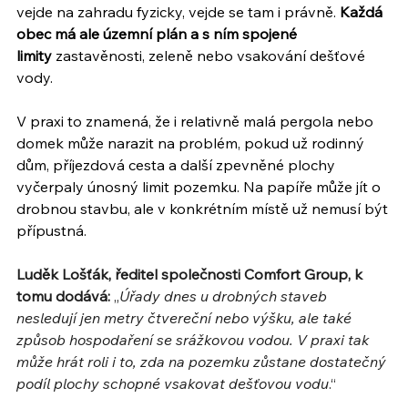
vejde na zahradu fyzicky, vejde se tam i právně. 
Každá 
obec má ale územní plán a s ním spojené 
limity
 zastavěnosti, zeleně nebo vsakování dešťové 
vody.
V praxi to znamená, že i relativně malá pergola nebo 
domek může narazit na problém, pokud už rodinný 
dům, příjezdová cesta a další zpevněné plochy 
vyčerpaly únosný limit pozemku. Na papíře může jít o 
drobnou stavbu, ale v konkrétním místě už nemusí být 
přípustná.
Luděk Lošťák, ředitel společnosti Comfort Group, k 
tomu dodává:
 „
Úřady dnes u drobných staveb 
nesledují jen metry čtvereční nebo výšku, ale také 
způsob hospodaření se srážkovou vodou. V praxi tak 
může hrát roli i to, zda na pozemku zůstane dostatečný 
podíl plochy schopné vsakovat dešťovou vodu
.“