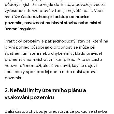
půdorys, zjistí, že se vejde do limitu, a považuje věc za 
vyřešenou. Jenže právě v tom je největší past. Vedle 
metráže 
často rozhoduje i odstup od hranice 
pozemku, návaznost na hlavní stavbu nebo místní 
územní regulace
.
Praktický problém je pak jednoduchý: stavba, která na 
první pohled působí jako drobnost, se může při 
špatném umístění nebo chybném výkladu pravidel 
proměnit v administrativní komplikaci. A ta se často 
neozve při montáži, ale až ve chvíli, kdy se objeví 
sousedský spor, prodej domu nebo další úprava 
pozemku.
2. Neřeší limity územního plánu a 
vsakování pozemku
Další častou chybou je představa, že pokud se stavba 