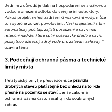
Jedním z důvodů je tlak na hospodaření se srážkovou 
vodou a omezení odtoku do veřejné infrastruktury.. 
Pokud projekt neřeší zadržení či vsakování vody, může 
to zbytečně zdržet povolování. „
Naši projektanti s tím 
automaticky počítají: zajistí posouzení a navrhnou 
retenční nádrže, které splní požadavky úřadů a navíc 
poskytnou užitečný zdroj vody pro zalévání zahrady
, “ 
uzavírá téma.
3. Podceňují ochranná pásma a technické 
limity místa
Třetí typický omyl je přesvědčení, že 
pravidla 
drobných staveb platí stejně bez ohledu na to, kde 
přesně na pozemku se staví
. Jenže zákonná 
ochranná pásma často zasahují i do soukromých 
zahrad.