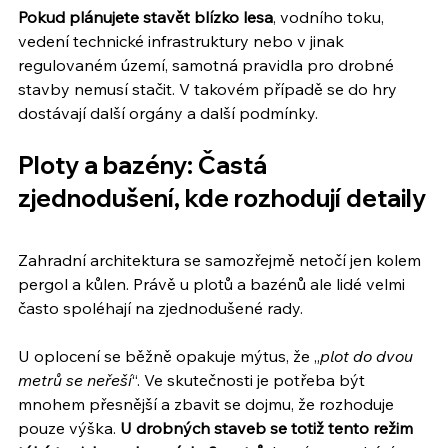
Pokud plánujete stavět blízko lesa
, vodního toku, 
vedení technické infrastruktury nebo v jinak 
regulovaném území, samotná pravidla pro drobné 
stavby nemusí stačit. V takovém případě se do hry 
dostávají další orgány a další podmínky.
Ploty a bazény: Častá 
zjednodušení, kde rozhodují detaily
Zahradní architektura se samozřejmě netočí jen kolem 
pergol a kůlen. Právě u plotů a bazénů ale lidé velmi 
často spoléhají na zjednodušené rady.
U oplocení se běžně opakuje mýtus, že „
plot do dvou 
metrů se neřeší
“. Ve skutečnosti je potřeba být 
mnohem přesnější a zbavit se dojmu, že rozhoduje 
pouze výška. 
U drobných staveb se totiž tento režim 