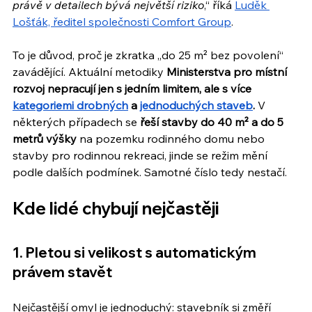
právě v detailech bývá největší riziko
,“ říká 
Luděk 
Lošťák, ředitel společnosti Comfort Group
.
To je důvod, proč je zkratka „do 25 m² bez povolení“ 
zavádějící. Aktuální metodiky 
Ministerstva pro místní 
rozvoj nepracují jen s jedním limitem, ale s více 
kategoriemi drobných
 a 
jednoduchých staveb
.
 V 
některých případech se 
řeší stavby do 40 m² a do 5 
metrů výšky
 na pozemku rodinného domu nebo 
stavby pro rodinnou rekreaci, jinde se režim mění 
podle dalších podmínek. Samotné číslo tedy nestačí.
Kde lidé chybují nejčastěji
1. Pletou si velikost s automatickým 
právem stavět
Nejčastější omyl je jednoduchý: stavebník si změří 