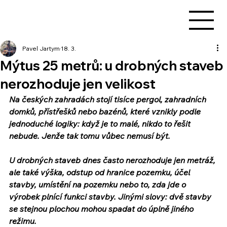
Pavel Jartym
18. 3.
Mýtus 25 metrů: u drobných staveb
nerozhoduje jen velikost
Na českých zahradách stojí tisíce pergol, zahradních 
domků, přístřešků nebo bazénů, které vznikly podle 
jednoduché logiky: když je to malé, nikdo to řešit 
nebude. Jenže tak tomu vůbec nemusí být.
U drobných staveb dnes často nerozhoduje jen metráž, 
ale také výška, odstup od hranice pozemku, účel 
stavby, umístění na pozemku nebo to, zda jde o 
výrobek plnící funkci stavby. Jinými slovy: dvě stavby 
se stejnou plochou mohou spadat do úplně jiného 
režimu.