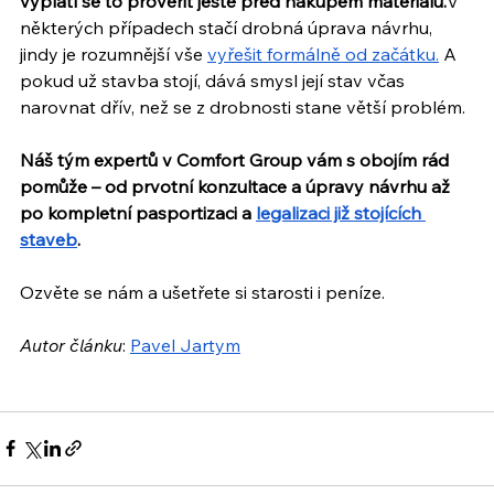
vyplatí se to prověřit ještě před nákupem materiálu.
V 
některých případech stačí drobná úprava návrhu, 
jindy je rozumnější vše 
vyřešit formálně od začátku.
 A 
pokud už stavba stojí, dává smysl její stav včas 
narovnat dřív, než se z drobnosti stane větší problém. 
Náš tým expertů v Comfort Group vám s obojím rád 
pomůže – od prvotní konzultace a úpravy návrhu až 
po kompletní pasportizaci a 
legalizaci již stojících 
staveb
. 
Ozvěte se nám a ušetřete si starosti i peníze.
Autor článku
: 
Pavel Jartym